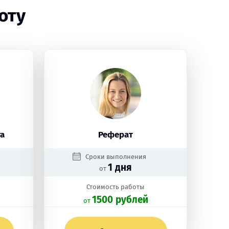
оту
а
Реферат
Сроки выполнения
1 дня
от
Стоимость работы
1500 рублей
oт