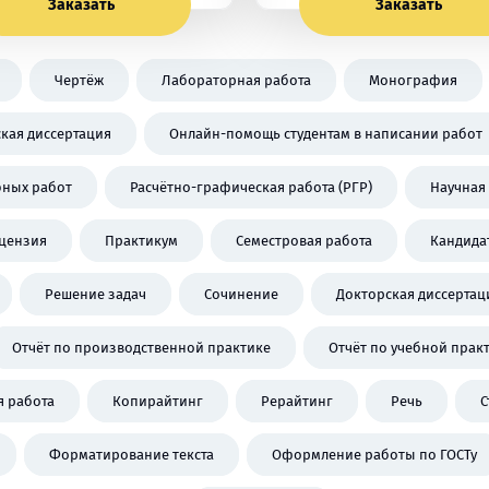
Заказать
Заказать
Чертёж
Лабораторная работа
Монография
кая диссертация
Онлайн-помощь студентам в написании работ
бных работ
Расчётно-графическая работа (РГР)
Научная 
цензия
Практикум
Семестровая работа
Кандида
Решение задач
Сочинение
Докторская диссертац
Отчёт по производственной практике
Отчёт по учебной прак
 работа
Копирайтинг
Рерайтинг
Речь
С
Форматирование текста
Оформление работы по ГОСТу