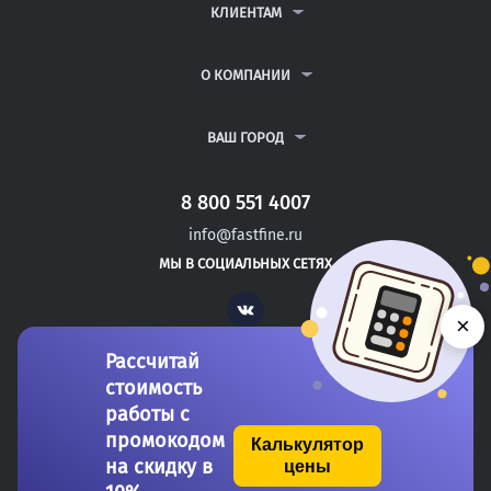
ДИПЛОМНЫЕ РАБОТЫ
КЛИЕНТАМ
КУРСОВЫЕ РАБОТЫ
АНТИПЛАГИАТ
РЕФЕРАТЫ
ВОПРОСЫ И ОТВЕТЫ
О КОМПАНИИ
ВСЕ УСЛУГИ
ПУБЛИЧНАЯ ОФЕРТА
О КОМПАНИИ
ПОЛИТИКА КОНФИДЕНЦИАЛЬНОСТИ
КОНТАКТЫ
ВАШ ГОРОД
АВТОРАМ
МОСКВА
САНКТ-ПЕТЕРБУРГ
8 800 551 4007
КРАСНОУРАЛЬСК
info@fastfine.ru
НЕВЬЯНСК
МЫ В СОЦИАЛЬНЫХ СЕТЯХ
ЧУСОВОЙ
Vk
×
Рассчитай
стоимость
работы с
промокодом
Калькулятор
на скидку в
цены
Copyright 2011-2026 FastFine.ru